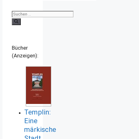
Suchen
nach:
Bücher
(Anzeigen):
Templin:
Eine
märkische
Stadt