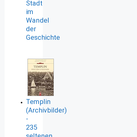
Stadt
im
Wandel
der
Geschichte
Templin
(Archivbilder)
-
235
seltenen