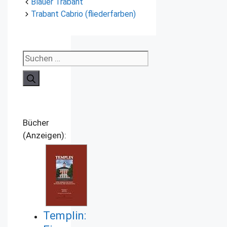
Blauer Trabant
Trabant Cabrio (fliederfarben)
Suchen
nach:
Bücher
(Anzeigen):
Templin: