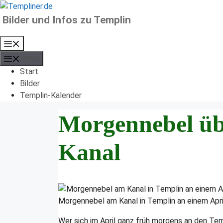
Zum
Inhalt
Bilder und Infos zu Templin
springen
Menü
Menü
Start
Bilder
Templin-Kalender
Morgennebel üb
Kanal
Morgennebel am Kanal in Templin an einem Apr
Wer sich im April ganz früh morgens an den Tem